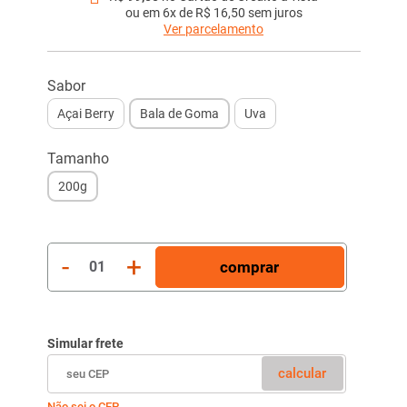
ou em
6x de R$ 16,50
sem juros
Ver parcelamento
1x
R$ 99,00
2x
R$ 49,50
Sabor
3x
R$ 33,00
Açai Berry
Bala de Goma
Uva
4x
R$ 24,75
5x
R$ 19,80
6x
R$ 16,50
Tamanho
200g
-
+
comprar
01
Simular frete
calcular
Não sei o CEP