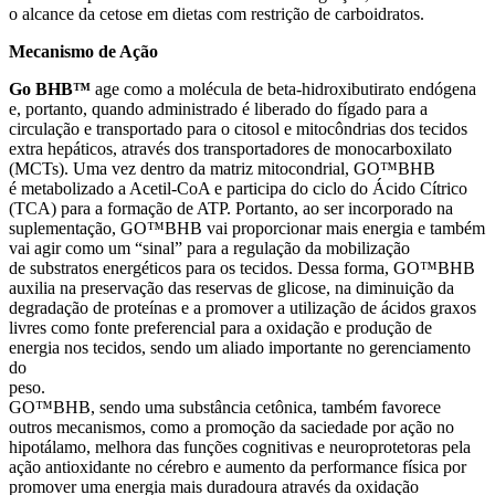
o alcance da cetose em dietas com restrição de carboidratos.
Mecanismo de Ação
Go BHB™
age como a molécula de beta-hidroxibutirato endógena
e, portanto, quando administrado é liberado do fígado para a
circulação e transportado para o citosol e mitocôndrias dos tecidos
extra hepáticos, através dos transportadores de monocarboxilato
(MCTs). Uma vez dentro da matriz mitocondrial, GO™BHB
é metabolizado a Acetil-CoA e participa do ciclo do Ácido Cítrico
(TCA) para a formação de ATP. Portanto, ao ser incorporado na
suplementação, GO™BHB vai proporcionar mais energia e também
vai agir como um “sinal” para a regulação da mobilização
de substratos energéticos para os tecidos. Dessa forma, GO™BHB
auxilia na preservação das reservas de glicose, na diminuição da
degradação de proteínas e a promover a utilização de ácidos graxos
livres como fonte preferencial para a oxidação e produção de
energia nos tecidos, sendo um aliado importante no gerenciamento
do
peso.
GO™BHB, sendo uma substância cetônica, também favorece
outros mecanismos, como a promoção da saciedade por ação no
hipotálamo, melhora das funções cognitivas e neuroprotetoras pela
ação antioxidante no cérebro e aumento da performance física por
promover uma energia mais duradoura através da oxidação