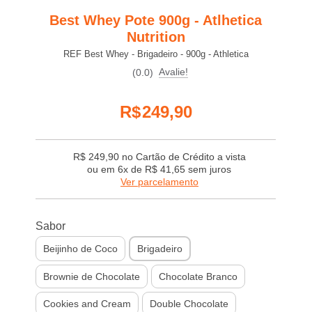
Best Whey Pote 900g - Atlhetica
Nutrition
REF Best Whey - Brigadeiro - 900g - Athletica
Avalie!
(0.0)
R$
249,90
R$
249,90
no Cartão de Crédito a vista
ou em
6x de R$ 41,65
sem juros
Ver parcelamento
1x
R$ 249,90
Sabor
2x
R$ 124,95
3x
R$ 83,30
Beijinho de Coco
Brigadeiro
4x
R$ 62,48
5x
R$ 49,98
Brownie de Chocolate
Chocolate Branco
6x
R$ 41,65
Cookies and Cream
Double Chocolate