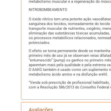
metabolismo muscular e a regeneração do múscul
NITROBOMBEAMENTO
O óxido nítrico tem uma potente ação vasodilat
sanguínea dos tecidos, nomeadamente do tecido
transporte muscular de nutrientes, oxigênio, men
eliminação das substâncias tóxicas acumuladas, 
os processos metabólicos relacionados, nomeada
potenciados.
O efeito se torna permanente desde se mantenha 
primeiro mês de uso já se observam veias dilat
“entumescido” (pump) os ganhos no primeiro mês
aparentam mais pela qualidade e pela extrema va
O AAKG também é usado como um suplemento nutri
metabolismo ácido amino e na disfunção erétil.
"Venda sob prescrição de profissional habilitado
com a Resolução 586/2013 do Conselho Federal 
Avaliações