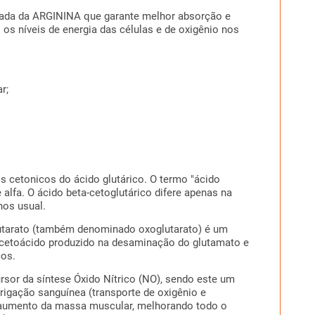
ada da ARGININA que garante melhor absorção e
os níveis de energia das células e de oxigênio nos
r;
os cetonicos do ácido glutárico. O termo "ácido
 alfa. O ácido beta-cetoglutárico difere apenas na
nos usual.
glutarato (também denominado oxoglutarato) é um
 cetoácido produzido na desaminação do glutamato e
cos.
ursor da síntese Óxido Nítrico (NO), sendo este um
rigação sanguínea (transporte de oxigênio e
 aumento da massa muscular, melhorando todo o