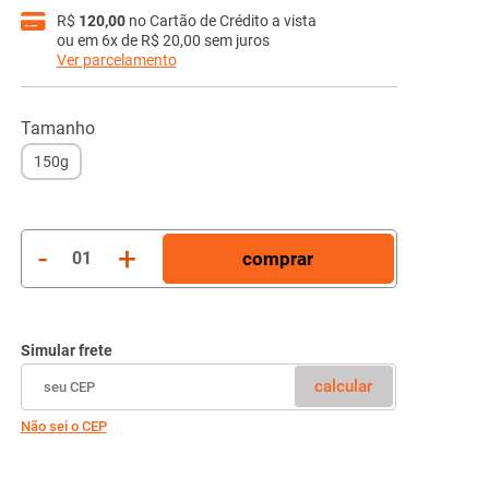
R$
120,00
no Cartão de Crédito a vista
ou em
6x de R$ 20,00
sem juros
Ver parcelamento
1x
R$ 120,00
2x
R$ 60,00
Tamanho
3x
R$ 40,00
150g
4x
R$ 30,00
5x
R$ 24,00
6x
R$ 20,00
-
+
comprar
01
Simular frete
calcular
Não sei o CEP