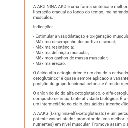
A ARGININA AKG é uma forma sintética e melhor
liberação gradual ao longo do tempo, melhorando 
músculos.
Indicação:
- Estimular a vasodilatação e oxigenação muscula
- Máximo desempenho desportivo e sexual;
- Máxima resistência;
- Máxima definição muscular;
- Máximos ganhos de massa muscular;
- Máxima ereção.
O ácido alfa-cetoglutárico é um dos dois derivad
cetoglutárico" é quase sempre aplicado à variante
posição do grupo funcional cetona, e é muito me
O aníon do ácido alfa-cetoglutárico, o alfa-ceto
composto de importante atividade biológica. É o
um intermediário no ciclo dos ácidos tricarboxíli
A AAKG (L-arginina-alfa-cetoglutarato) é um perc
potente vasodilatador, promotor de uma melhor ir
nutrientes) em nível muscular. Promove assim o