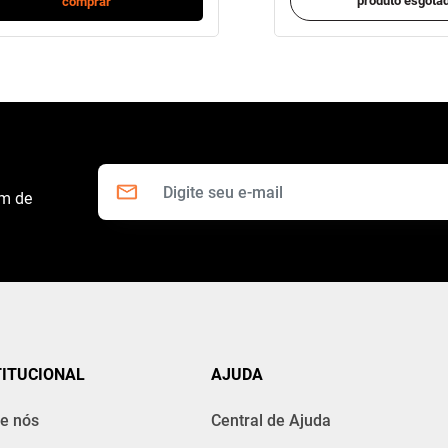
produto esgota
comprar
om de
TITUCIONAL
AJUDA
e nós
Central de Ajuda