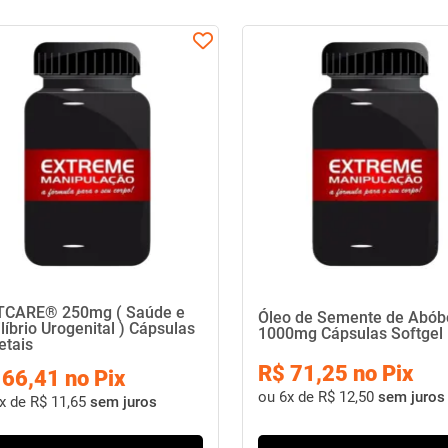
TCARE® 250mg ( Saúde e
Óleo de Semente de Abób
líbrio Urogenital ) Cápsulas
1000mg Cápsulas Softgel
etais
R$ 71,25 no Pix
 66,41 no Pix
ou
6x de R$ 12,50
sem juros
x de R$ 11,65
sem juros