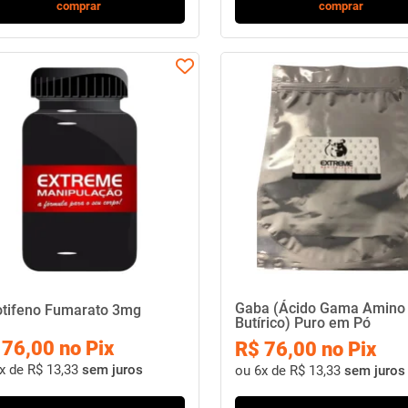
comprar
comprar
Gaba (Ácido Gama Amino
otifeno Fumarato 3mg
Butírico) Puro em Pó
 76,00 no Pix
R$ 76,00 no Pix
x de R$ 13,33
sem juros
ou
6x de R$ 13,33
sem juros