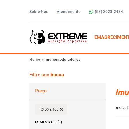
Sobre Nós
Atendimento
(53) 3028-2434
EMAGRECIMEN
Home
Imunomoduladores
Filtre sua
busca
Imu
Preço
8
resul
R$ 50 a 100
R$ 50 a R$ 90 (8)