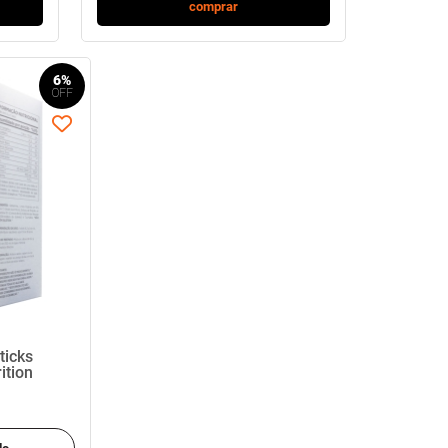
comprar
6%
ticks
ition