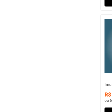
Imu
R$
ou
6