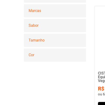
Marcas
Sabor
Tamanho
Cor
CIS
Equi
Veg
R$
ou
6