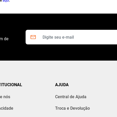
ue
aqui
.
om de
TITUCIONAL
AJUDA
e nós
Central de Ajuda
acidade
Troca e Devolução