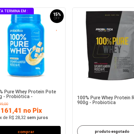
15%
% Pure Whey Protein Pote
 - Probiótica -
100% Pure Whey Protein R
900g - Probiotica
99,00
 161,41 no Pix
x de R$ 28,32
sem juros
produto esgotado
comprar