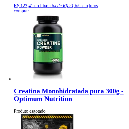
R$ 123,41 no Pix
ou
6x de R$ 21,65
sem juros
comprar
Creatina Monohidratada pura 300g -
Optimum Nutrition
Produto esgotado