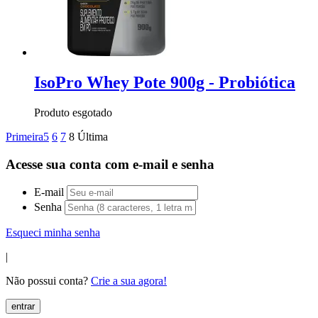
IsoPro Whey Pote 900g - Probiótica
Produto esgotado
Primeira
5
6
7
8
Última
Acesse sua conta com e-mail e senha
E-mail
Senha
Esqueci minha senha
|
Não possui conta?
Crie a sua agora!
entrar