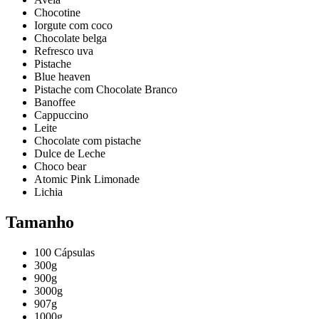
Chocotine
Iorgute com coco
Chocolate belga
Refresco uva
Pistache
Blue heaven
Pistache com Chocolate Branco
Banoffee
Cappuccino
Leite
Chocolate com pistache
Dulce de Leche
Choco bear
Atomic Pink Limonade
Lichia
Tamanho
100 Cápsulas
300g
900g
3000g
907g
1000g