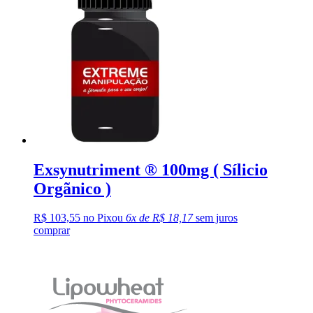
Exsynutriment ® 100mg ( Sílicio
Orgãnico )
R$ 103,55 no Pix
ou
6x de R$ 18,17
sem juros
comprar