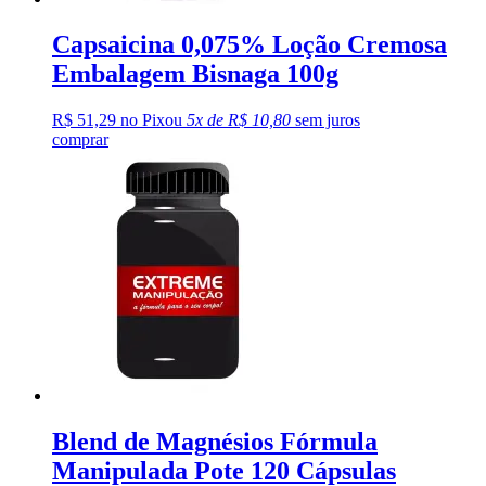
Capsaicina 0,075% Loção Cremosa
Embalagem Bisnaga 100g
R$ 51,29 no Pix
ou
5x de R$ 10,80
sem juros
comprar
Blend de Magnésios Fórmula
Manipulada Pote 120 Cápsulas