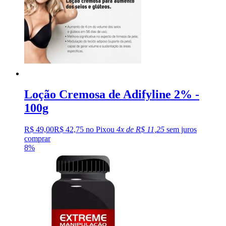
Loção Cremosa de Adifyline 2% -
100g
R$ 49,00
R$ 42,75 no Pix
ou
4x de R$ 11,25
sem juros
comprar
8%