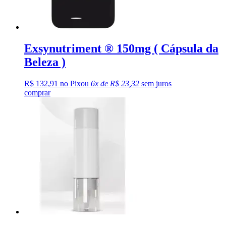
Exsynutriment ® 150mg ( Cápsula da
Beleza )
R$ 132,91 no Pix
ou
6x de R$ 23,32
sem juros
comprar