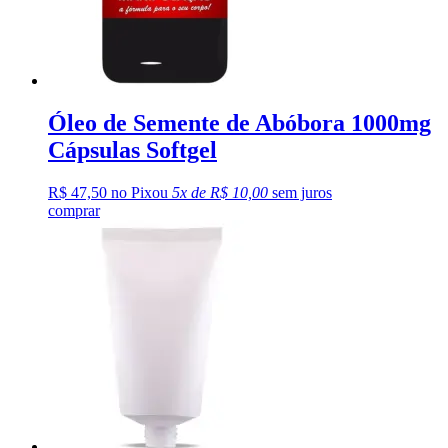
Óleo de Semente de Abóbora 1000mg
Cápsulas Softgel
R$ 47,50 no Pix
ou
5x de R$ 10,00
sem juros
comprar