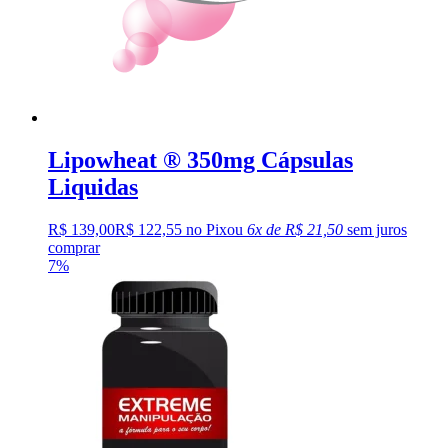
Lipowheat ® 350mg Cápsulas
Liquidas
R$ 139,00
R$ 122,55 no Pix
ou
6x de R$ 21,50
sem juros
comprar
7%