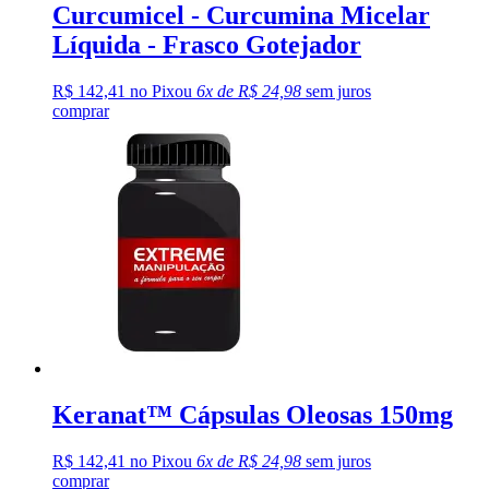
Curcumicel - Curcumina Micelar
Líquida - Frasco Gotejador
R$ 142,41 no Pix
ou
6x de R$ 24,98
sem juros
comprar
Keranat™ Cápsulas Oleosas 150mg
R$ 142,41 no Pix
ou
6x de R$ 24,98
sem juros
comprar