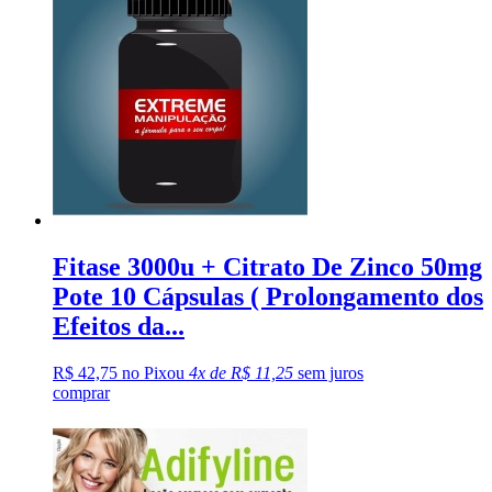
Fitase 3000u + Citrato De Zinco 50mg
Pote 10 Cápsulas ( Prolongamento dos
Efeitos da...
R$ 42,75 no Pix
ou
4x de R$ 11,25
sem juros
comprar