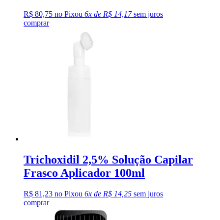
R$ 80,75 no Pix
ou
6x de R$ 14,17
sem juros
comprar
Trichoxidil 2,5% Solução Capilar
Frasco Aplicador 100ml
R$ 81,23 no Pix
ou
6x de R$ 14,25
sem juros
comprar